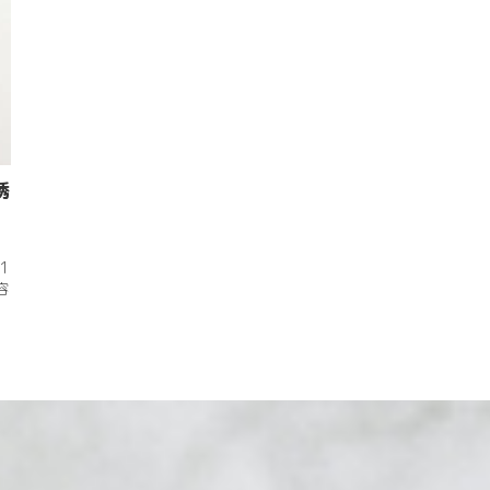
誘
1
容