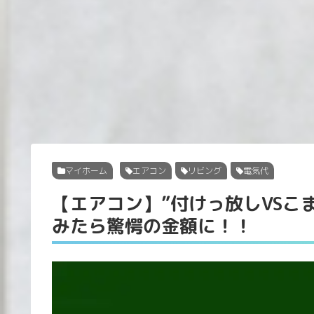
マイホーム
エアコン
リビング
電気代
【エアコン】”付けっ放しVSこ
みたら驚愕の金額に！！