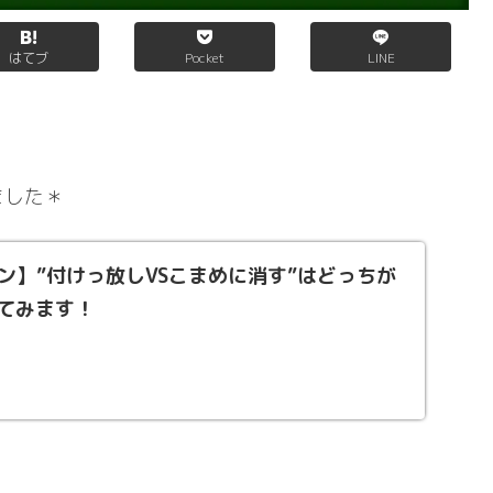
はてブ
Pocket
LINE
。
ました＊
ン】”付けっ放しVSこまめに消す”はどっちが
てみます！