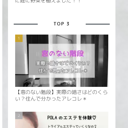
に庭に野菜を植えました！！
TOP 3
【窓のない階段】実際の暗さはどのくら
い？住んで分かったアレコレ＊