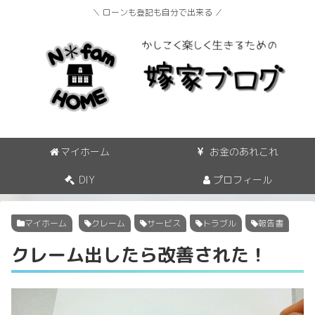
＼ ローンも登記も自分で出来る ／
マイホーム
お金のあれこれ
DIY
プロフィール
マイホーム
クレーム
サービス
トラブル
報告書
クレーム出したら改善された！