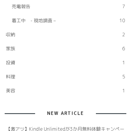
売電報告
7
着工中 - 現地調査 –
10
収納
2
家族
6
投資
1
料理
5
美容
1
NEW ARTICLE
【激アツ】Kindle Unlimitedが3か月無料体験キャンペー