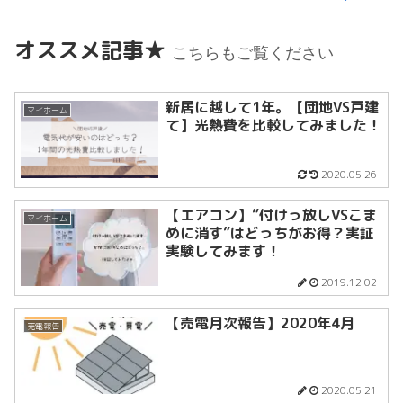
オススメ記事★
こちらもご覧ください
新居に越して1年。【団地VS戸建
マイホーム
て】光熱費を比較してみました！
2020.05.26
【エアコン】”付けっ放しVSこま
マイホーム
めに消す”はどっちがお得？実証
実験してみます！
2019.12.02
【売電月次報告】2020年4月
売電報告
2020.05.21