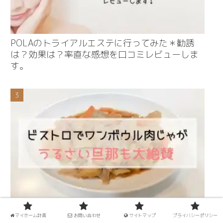
POLAのトライアルエステに行ってみた＊勧誘
は？効果は？率直な感想を口コミレビューしま
す。
パナソニックのビストロで肉じゃがづくり＊口
マイホーム計画
お問い合わせ
サイトマップ
プライバシーポリシー
うるさい旦那も大絶賛♡