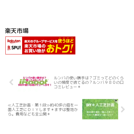
楽天市場
ルンバの使い勝手は？ゴミってどのくら
いの頻度で捨てるの？ルンバ９８０の口
コミレビュー＊
≪人工芝計画・第１段≫約40坪の庭を一
面人工芝にＤＩＹします＊まずは整地か
ら。費用なども全公開＊