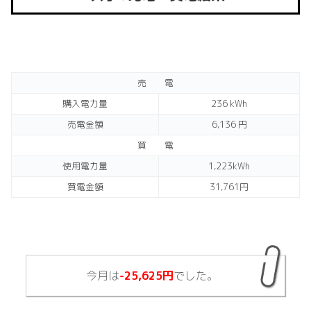
売 電
購入電力量
236 kWh
売電金額
6,136 円
買 電
使用電力量
1,223kWh
買電金額
31,761円
今月は
-25,625円
でした。