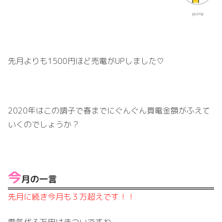
yuina
先月よりも1500円ほど売電がUPしました♡
2020年はこの調子で春までにぐんぐん買電金額がふえて
いくのでしょうか？
今
月の一言
先月に続き今月も３万超えです！！
電気代３万円はきついですね。。。