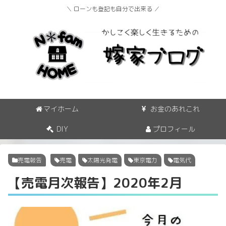
＼ ローンも登記も自分で出来る ／
マイホーム
お金のあれこれ
DIY
プロフィール
売電報告
売電
太陽光発電
東京電力
電気代
【売電月次報告】2020年2月