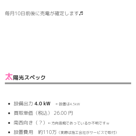
毎月10日前後に売電が確定します♬
太
陽光スペック
設備出力
4.0 kW
←設置は4.5kW
買取単価（税込） 26.00 円
南西向き（？）
←方向音痴であっているか不明ですｗ
設置費用 約110万
（実際は施工会社がサービスで取付）