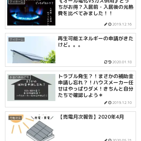
《オール電化VSガス併用》どっ
マイホーム
ちがお得？入居前・入居後の光熱
費を比べてみました！！
2019.12.16
再生可能エネルギーの申請がきた
マイホーム
けど。。。
2020.01.18
トラブル発生？！まさかの補助金
お金のあれこれ
申請し忘れ？！ハウスメーカー任
せはやっぱりダメ！きちんと自分
たちで確認しよう＊
2019.12.10
【売電月次報告】2020年4月
売電報告
2020.05.21