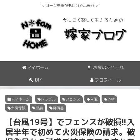
＼ ローンも登記も自分で出来る ／
マイホーム
お金のあれこれ
DIY
プロフィール
マイホーム
トラブル
フェンス
台風
外壁
火災保険
破損
見積書
【台風19号】でフェンスが破損!!入
居半年で初めて火災保険の請求。破